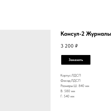
Консул-2 Журналь
3 200
₽
Заказать
Корпус:ЛДСП
Фасад:ЛДСП
Размеры:Ш: 840 мм
В: 580 мм
Г: 540 мм