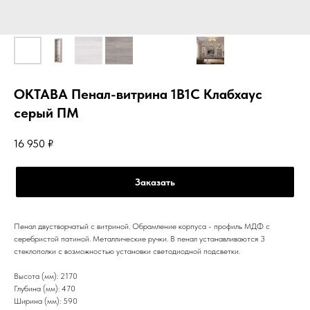
ОКТАВА Пенал-витрина 1В1С Клабхаус
серый ПМ
16 950
₽
Заказать
Пенал двустворчатый с витриной. Обрамление корпуса - профиль МДФ с
серебристой патиной. Металлические ручки. В пенал устанавливаются 3
стеклополки с возможностью установки светодиодной подсветки.
Высота (мм): 2170
Глубина (мм): 470
Ширина (мм): 590