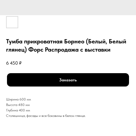
Тумба прикроватная Борнео (Белый, Белый
глянец) Форс Распродажа с выставки
6 450
₽
Заказать
Ширина 600 мм
Высота 480 мм
Глубина 400 мм
Столешница, фасады и все боковины в белом глянце.