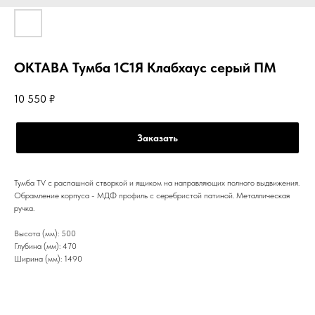
ОКТАВА Тумба 1С1Я Клабхаус серый ПМ
10 550
₽
Заказать
Тумба TV c распашной створкой и ящиком на направляющих полного выдвижения.
Обрамление корпуса - МДФ профиль с серебристой патиной. Металлическая
ручка.
Высота (мм): 500
Глубина (мм): 470
Ширина (мм): 1490