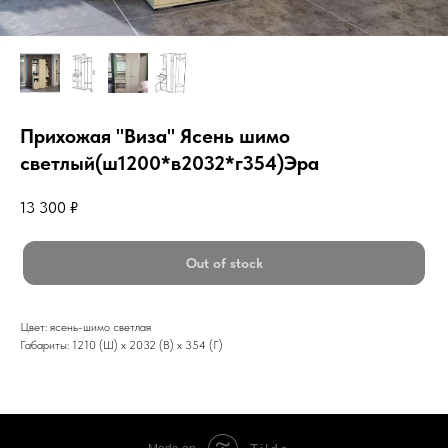
Прихожая "Виза" Ясень шимо
светлый(ш1200*в2032*г354)Эра
13 300
₽
Out of stock
Цвет: ясень-шимо светлая
Габариты: 1210 (Ш) х 2032 (В) х 354 (Г)