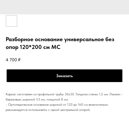
Разборное основание универсальное без
опор 120*200 см МС
4 700
₽
Заказать
Каркас изготовлен из профильной трубы 30х30. Толщина стенки 1,5 мм. Ламели -
березовые, шириной 53 мм, толщиной 8 мм.
- Ортопедическое основание шириной от 120 до 160 см включительно
рекомендуется использовать с одной центральной опорой;