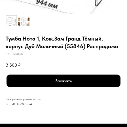
Тумба Нота 1, Кож.Зам Гранд Тёмный,
корпус Дуб Молочный (55846) Распродажа
SKU:
55846
3 500
₽
Заказать
Габаритные размеры: см
ГхШхВ 37х94,2х74