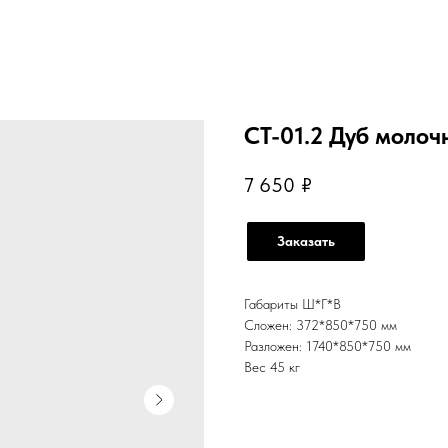
СТ-01.2 Дуб молоч
7 650
₽
Заказать
Габариты Ш*Г*В
Сложен: 372*850*750 мм
Разложен: 1740*850*750 мм
Вес 45 кг