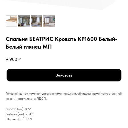
Спальня БЕАТРИС Кровать КР1600 Белый-
Белый глянец МП
9 900
₽
Заказать
Головной щиток комплектуется мягкими панелями, облицованными искусственной
кожей, и настилом из ЛДСП.
Высота (мм): 892
Глубина (мм): 2042
Ширина (мм): 1671