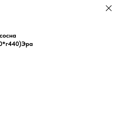
/сосна
0*г440)Эра