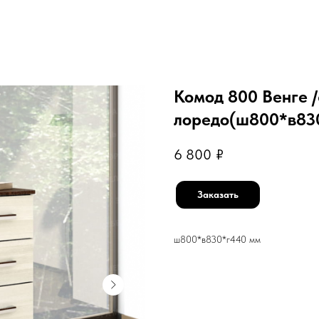
Комод 800 Венге 
лоредо(ш800*в83
6 800
₽
Заказать
ш800*в830*г440 мм