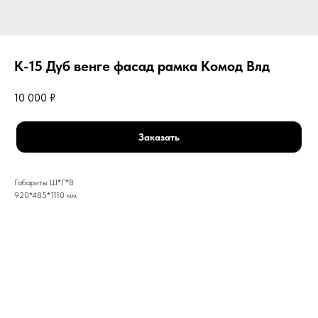
К-15 Дуб венге фасад рамка Комод Влд
10 000
₽
Заказать
Габариты Ш*Г*В
920*485*1110 мм